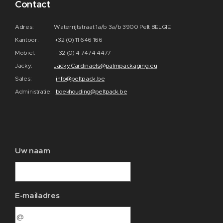
Contact
Adres: Waterrijtstraat 1a/b 3a/b 3900 Pelt BELGIE
Kantoor: +32 (0) 11 646 166
Mobiel: +32 (0) 4 7474 4477
Jacky:
Jacky.Cardinaels@palmpackaging.eu
Sales:
info@peltpack.be
Administratie:
boekhouding@peltpack.be
Uw naam
E-mailadres