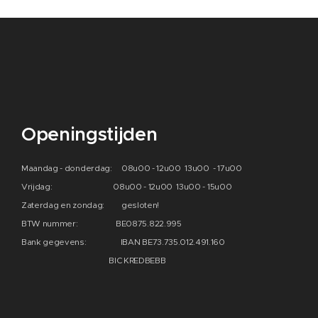
Openingstijden
Maandag - donderdag: 08u00 - 12u00 13u00 - 17u00
Vrijdag: 08u00 - 12u00 13u00 - 15u00
Zaterdag en zondag: gesloten!
BTW nummer: BE0875.822.995
Bank gegevens: IBAN BE73.735.012.491.160
BIC KREDBEBB