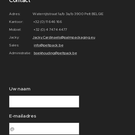
Contact
Adres: Waterrijtstraat 1a/b 3a/b 3900 Pelt BELGIE
Kantoor: +32 (0) 11 646 166
Mobiel: +32 (0) 4 7474 4477
Jacky:
Jacky.Cardinaels@palmpackaging.eu
Sales:
info@peltpack.be
Administratie:
boekhouding@peltpack.be
Uw naam
E-mailadres