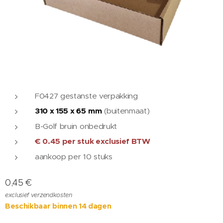
F0427 gestanste verpakking
310 x 155 x 65
mm
(buitenmaat)
B-Golf bruin onbedrukt
€ 0.45 per stuk
exclusief BTW
aankoop per 10 stuks
0,45
€
exclusief verzendkosten
Beschikbaar binnen 14 dagen